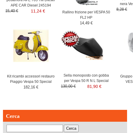
nera Ve
APE CAR Diesel 245194
8,28 €
15,40 €
11,24 €
Rallino frizione per VESPA 50
FL2 HP
14,49 €
Sella monoposto con gobba
Kit ricambi accessori restauro
Gruppo o
per Vespa 50 R N L Special
Piaggio Vespa 50 Special
VES
130,00 €
81,90 €
182,16 €
Cerca