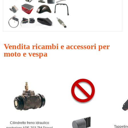
Vendita ricambi e accessori per
moto e vespa
Cilindretto freno idraulico
Tappetin
posteriore APE 703 TM Diesel