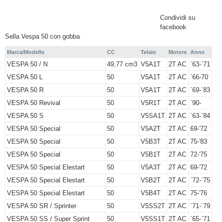
Condividi su
facebook
Sella Vespa 50 con gobba
Marca/Modello
CC
Telaio
Motore
Anno
VESPA 50 / N
49,77 cm3
V5A1T
2T AC
`63-`71
VESPA 50 L
50
V5A1T
2T AC
`66-70
VESPA 50 R
50
V5A1T
2T AC
`69-`83
VESPA 50 Revival
50
V5R1T
2T AC
`90-
VESPA 50 S
50
V5SA1T
2T AC
`63-`84
VESPA 50 Special
50
V5A2T
2T AC
69-'72
VESPA 50 Special
50
V5B3T
2T AC
75-'83
VESPA 50 Special
50
V5B1T
2T AC
72-'75
VESPA 50 Special Elestart
50
V5A3T
2T AC
69-'72
VESPA 50 Special Elestart
50
V5B2T
2T AC
`72-`75
VESPA 50 Special Elestart
50
V5B4T
2T AC
75-'76
VESPA 50 SR / Sprinter
50
V5SS2T
2T AC
`71-`79
VESPA 50 SS / Super Sprint
50
V5SS1T
2T AC
`65-`71