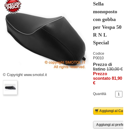
Sella
monoposto
con gobba
per Vespa 50
R N L
Special
Codice
P0010
Prezzo di
listino
130,00 €
Prezzo
© Copyright www.smotol.it
scontato 81,90
€
Quantità
Aggiungi al Carrel
Aggiungi ai preferiti