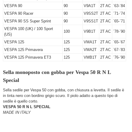
VESPA 90
90
V9A1T
2T AC
`63-`84
VESPA 90 Racer
90
V9SS2T
2T AC
`71-`74
VESPA 90 SS Super Sprint
90
V9SS1T
2T AC
`65-`71
VESPA 100 (UK) / 100 Sport
100
V9B1T
2T AC
`78-`90
(US)
VESPA 125
125
VMA1T
2T AC
`65-`67
VESPA 125 Primavera
125
VMA2T
2T AC
`67-`83
VESPA 125 Primavera ET3
125
VMB1T
2T AC
`76-`90
Sella monoposto con gobba per Vespa 50 R N L
Special
Sella sedile per Vespa 50 con gobba, con chiusura a levetta. Il sedile è
in tinta nero con bordino grigio scuro. Il piolo adatto a questo tipo di
sedile è quello corto.
VESPA 50 R N L SPECIAL
MADE IN ITALY