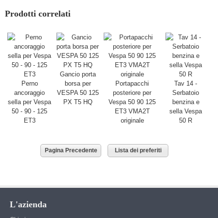
Prodotti correlati
Gancio porta
Perno
borsa per
Portapacchi
Tav 14 -
ancoraggio
VESPA 50 125
posteriore per
Serbatoio
sella per Vespa
PX T5 HQ
Vespa 50 90 125
benzina e
50 - 90 - 125
ET3 VMA2T
sella Vespa
ET3
originale
50 R
Pagina Precedente
Lista dei preferiti
L'azienda